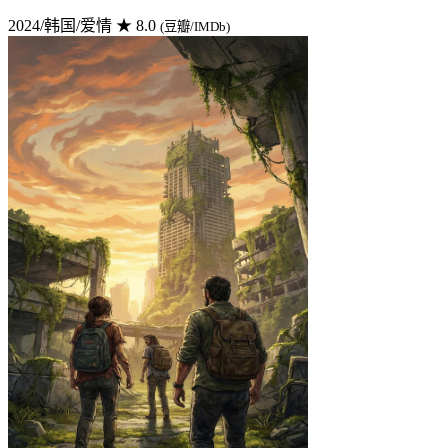
2024/韩国/爱情
★ 8.0
(豆瓣/IMDb)