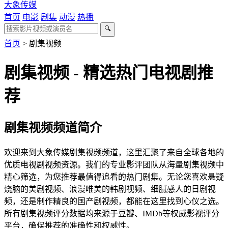
大象传媒
首页
电影
剧集
动漫
热播
🔍
首页
>
剧集视频
剧集视频 - 精选热门电视剧推
荐
剧集视频频道简介
欢迎来到大象传媒剧集视频频道，这里汇聚了来自全球各地的
优质电视剧视频资源。我们的专业影评团队从海量剧集视频中
精心筛选，为您推荐最值得追看的热门剧集。无论您喜欢悬疑
烧脑的美剧视频、浪漫唯美的韩剧视频、细腻感人的日剧视
频，还是制作精良的国产剧视频，都能在这里找到心仪之选。
所有剧集视频评分数据均来源于豆瓣、IMDb等权威影视评分
平台，确保推荐的准确性和权威性。