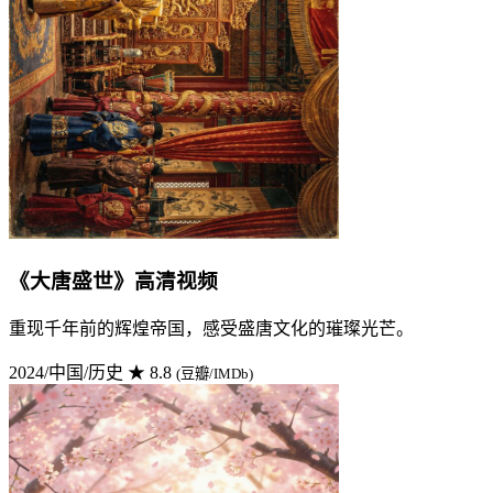
《大唐盛世》高清视频
重现千年前的辉煌帝国，感受盛唐文化的璀璨光芒。
2024/中国/历史
★ 8.8
(豆瓣/IMDb)