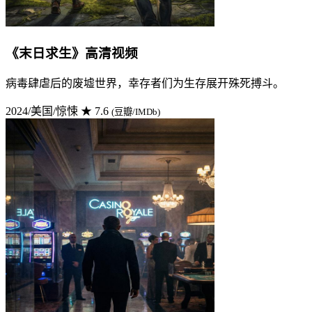
《末日求生》高清视频
病毒肆虐后的废墟世界，幸存者们为生存展开殊死搏斗。
2024/美国/惊悚
★ 7.6
(豆瓣/IMDb)